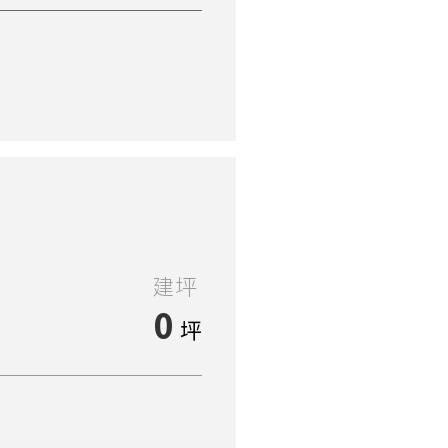
建坪
0
坪