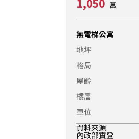
1,050
萬
無電梯公寓
地坪
格局
屋齡
樓層
車位
資料來源
內政部實登