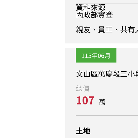
資料來源
內政部實登
親友、員工、共有
115年06月
文山區萬慶段三小段
總價
107
萬
土地