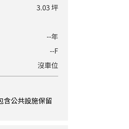
3.03 坪
--年
--F
沒車位
包含公共設施保留