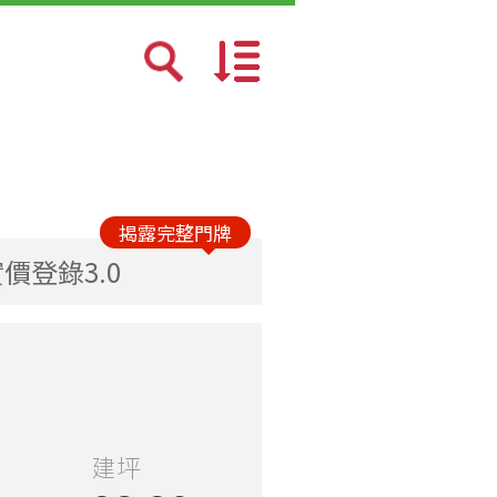
預設排序
成交日期新→舊
揭露完整門牌
價登錄3.0
總價少→多
總價多→少
單價少→多
建坪