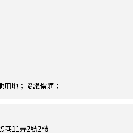
地用地；協議價購；
9巷11弄2號2樓