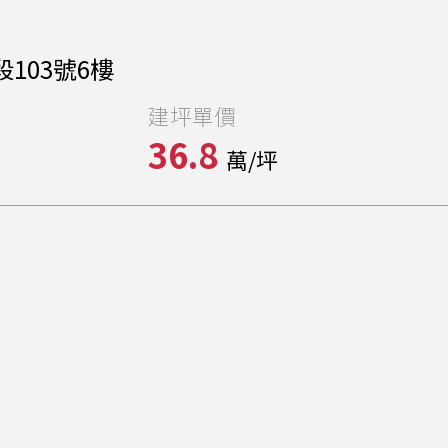
103號6樓
建坪單價
36.8
萬/坪