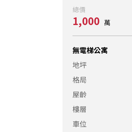
總價
1,000
萬
無電梯公寓
地坪
格局
屋齡
樓層
車位