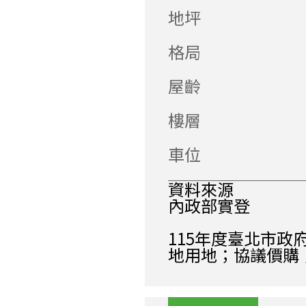
地坪
格局
屋齡
樓層
車位
資料來源
內政部實登
115年度臺北市
地用地；協議價購