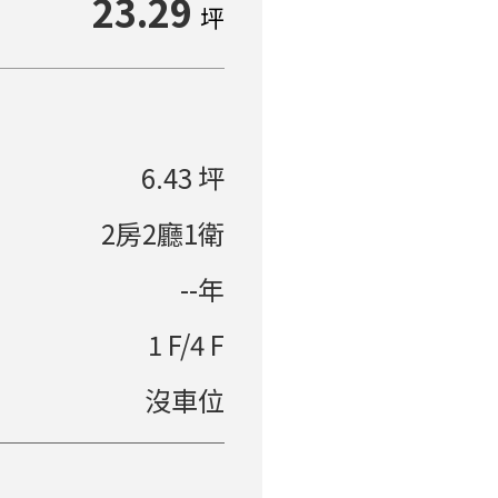
23.29
坪
單價多→少
社區排
6.43 坪
2房2廳1衛
--年
1 F/4 F
沒車位