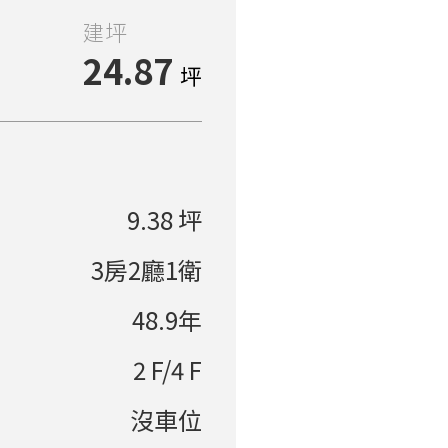
建坪
24.87
坪
9.38 坪
3房2廳1衛
48.9年
2 F/4 F
沒車位