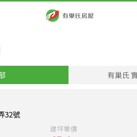
部
有巢氏 實
弄32號
建坪單價