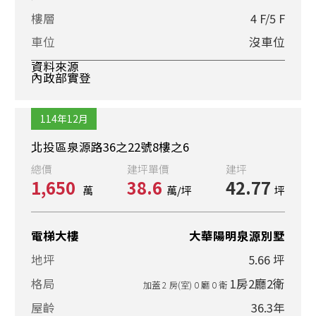
樓層
4 F/5 F
車位
沒車位
資料來源
內政部實登
114年12月
北投區泉源路36之22號8樓之6
總價
建坪單價
建坪
1,650
38.6
42.77
萬
萬/坪
坪
電梯大樓
大華陽明泉源別墅
地坪
5.66 坪
格局
1房2廳2衛
加蓋 2 房(室) 0 廳 0 衛
屋齡
36.3年