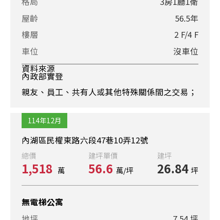
格局
3房1廳1衛
屋齡
56.5年
樓層
2 F/4 F
車位
沒車位
資料來源
內政部實登
親友、員工、共有人或其他特殊關係間之交易；
114年12月
內湖區民權東路六段47巷10弄12號
總價
建坪單價
建坪
1,518
56.6
26.84
萬
萬/坪
坪
無電梯公寓
地坪
7.54 坪