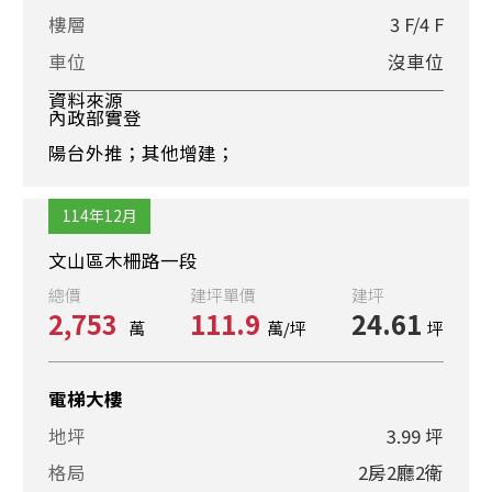
樓層
3 F/4 F
車位
沒車位
資料來源
內政部實登
陽台外推；其他增建；
114年12月
文山區木柵路一段
總價
建坪單價
建坪
2,753
111.9
24.61
萬
萬/坪
坪
電梯大樓
地坪
3.99 坪
格局
2房2廳2衛