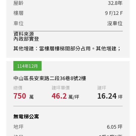
屋齡
32.8年
樓層
9 F/12 F
車位
沒車位
資料來源
內政部實登
其他增建：當樓層樓梯間部分占用。其他增建；
114年12月
中山區長安東路二段36巷8號2樓
總價
建坪單價
建坪
750
46.2
16.24
萬
萬/坪
坪
無電梯公寓
地坪
6.05 坪