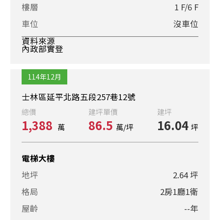
樓層
1 F/6 F
車位
沒車位
資料來源
內政部實登
114年12月
士林區延平北路五段257巷12號
總價
建坪單價
建坪
1,388
86.5
16.04
萬
萬/坪
坪
電梯大樓
地坪
2.64 坪
格局
2房1廳1衛
屋齡
--年