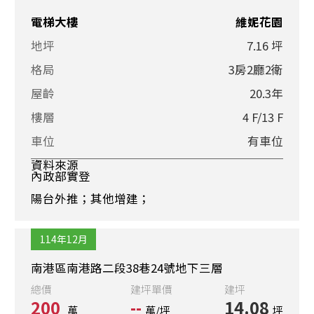
電梯大樓
維妮花園
地坪
7.16 坪
格局
3房2廳2衛
屋齡
20.3年
樓層
4 F/13 F
車位
有車位
資料來源
內政部實登
陽台外推；其他增建；
114年12月
南港區南港路二段38巷24號地下三層
總價
建坪單價
建坪
200
--
14.08
萬
萬/坪
坪