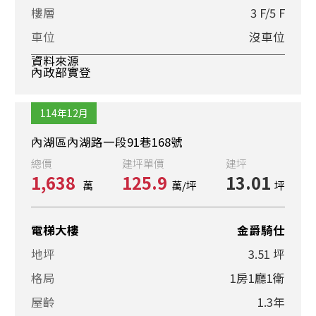
樓層
3 F/5 F
車位
沒車位
資料來源
內政部實登
114年12月
內湖區內湖路一段91巷168號
總價
建坪單價
建坪
1,638
125.9
13.01
萬
萬/坪
坪
電梯大樓
金爵騎仕
地坪
3.51 坪
格局
1房1廳1衛
屋齡
1.3年