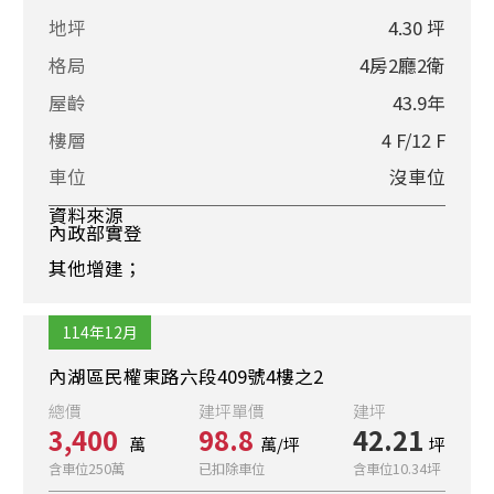
地坪
4.30 坪
格局
4房2廳2衛
屋齡
43.9年
樓層
4 F/12 F
車位
沒車位
資料來源
內政部實登
其他增建；
114年12月
內湖區民權東路六段409號4樓之2
總價
建坪單價
建坪
3,400
98.8
42.21
萬
萬/坪
坪
含車位250萬
已扣除車位
含車位10.34坪