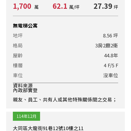
1,700
62.1
27.39
萬
萬/坪
坪
無電梯公寓
地坪
8.56 坪
格局
3房2廳2衛
屋齡
44.8年
樓層
4 F/5 F
車位
沒車位
資料來源
內政部實登
親友、員工、共有人或其他特殊關係間之交易；
114年12月
大同區大龍街91巷12號10樓之11