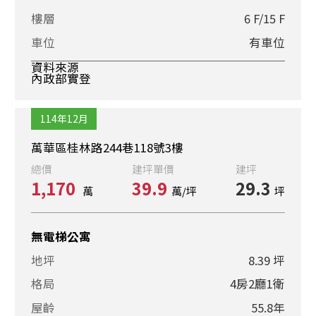
樓層
6 F/15 F
車位
有車位
資料來源
內政部實登
114年12月
萬華區桂林路244巷118號3樓
總價
建坪單價
建坪
1,170
39.9
29.3
萬
萬/坪
坪
無電梯公寓
地坪
8.39 坪
格局
4房2廳1衛
屋齡
55.8年