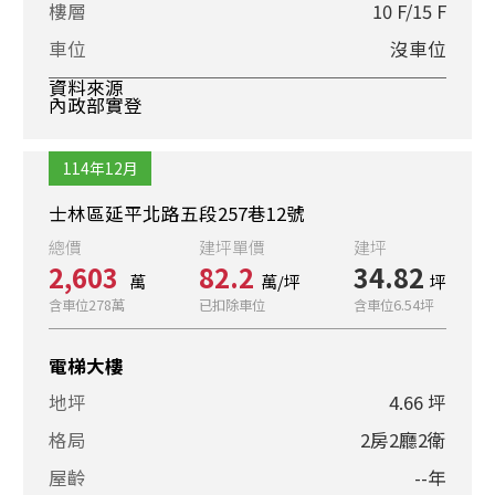
樓層
10 F/15 F
車位
沒車位
資料來源
內政部實登
114年12月
士林區延平北路五段257巷12號
總價
建坪單價
建坪
2,603
82.2
34.82
萬
萬/坪
坪
含車位278萬
已扣除車位
含車位6.54坪
電梯大樓
地坪
4.66 坪
格局
2房2廳2衛
屋齡
--年