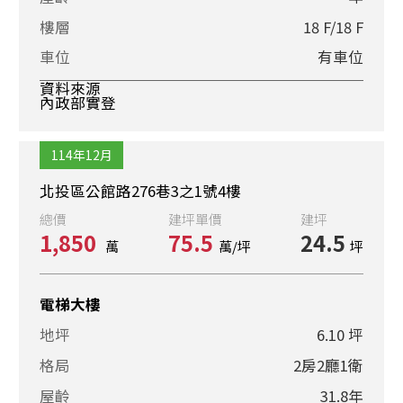
樓層
18 F/18 F
車位
有車位
資料來源
內政部實登
114年12月
北投區公館路276巷3之1號4樓
總價
建坪單價
建坪
1,850
75.5
24.5
萬
萬/坪
坪
電梯大樓
地坪
6.10 坪
格局
2房2廳1衛
屋齡
31.8年