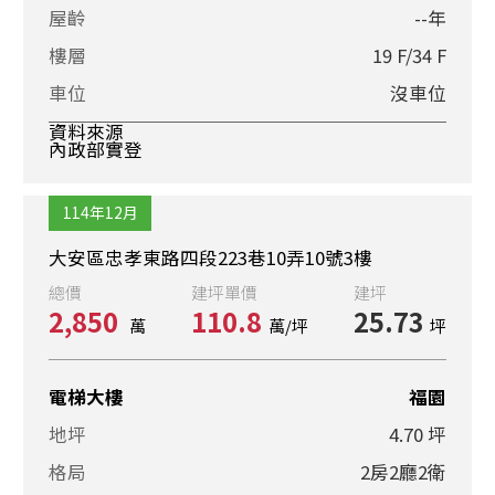
屋齡
--年
樓層
19 F/34 F
車位
沒車位
資料來源
內政部實登
114年12月
大安區忠孝東路四段223巷10弄10號3樓
總價
建坪單價
建坪
2,850
110.8
25.73
萬
萬/坪
坪
電梯大樓
福園
地坪
4.70 坪
格局
2房2廳2衛