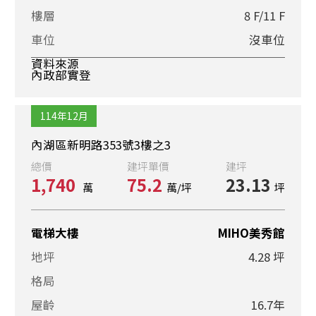
樓層
8 F/11 F
車位
沒車位
資料來源
內政部實登
114年12月
內湖區新明路353號3樓之3
總價
建坪單價
建坪
1,740
75.2
23.13
萬
萬/坪
坪
電梯大樓
MIHO美秀館
地坪
4.28 坪
格局
屋齡
16.7年