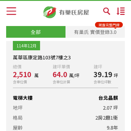
預設排序
揭露完整門牌
全部
有巢氏 實價登錄3.0
成交日期新→舊
114年12月
總價少→多
萬華區康定路103號7樓之3
總價
建坪單價
建坪
總價多→少
2,510
64.0
39.19
萬
萬/坪
坪
含車位價
含車位計算
含車位坪數
單價少→多
電梯大樓
台北晶麒
單價多→少
地坪
2.07 坪
社區排
格局
2房2廳1衛
屋齡
9.8年