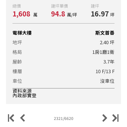
總價
建坪單價
建坪
1,608
94.8
16.97
萬
萬/坪
坪
電梯大樓
斯文首善
地坪
2.40 坪
格局
1房1廳1衛
屋齡
3.7年
樓層
10 F/13 F
車位
沒車位
資料來源
內政部實登
2321/6620