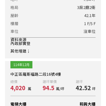
格局
3房2廳2衛
屋齡
42.1年
樓層
1 F/5 F
車位
沒車位
資料來源
內政部實登
其他增建；
114年12月
中正區羅斯福路二段16號4樓
總價
建坪單價
建坪
4,020
94.5
42.52
萬
萬/坪
坪
電梯大樓
和興大樓