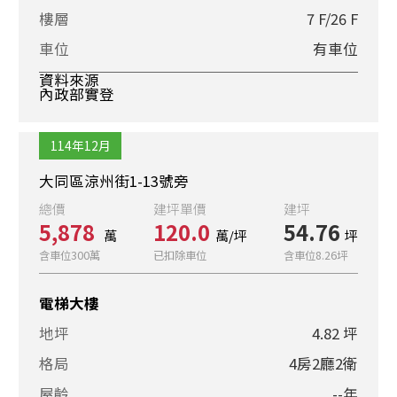
樓層
7 F/26 F
車位
有車位
資料來源
內政部實登
114年12月
大同區涼州街1-13號旁
總價
建坪單價
建坪
5,878
120.0
54.76
萬
萬/坪
坪
含車位300萬
已扣除車位
含車位8.26坪
電梯大樓
地坪
4.82 坪
格局
4房2廳2衛
屋齡
--年