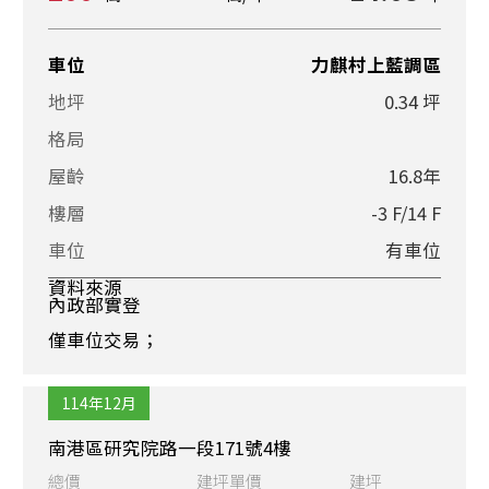
車位
力麒村上藍調區
地坪
0.34 坪
格局
屋齡
16.8年
樓層
-3 F/14 F
車位
有車位
資料來源
內政部實登
僅車位交易；
114年12月
南港區研究院路一段171號4樓
總價
建坪單價
建坪