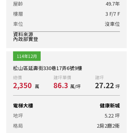
屋齡
49.7年
樓層
3 F/7 F
車位
沒車位
資料來源
內政部實登
114年12月
松山區延壽街330巷17弄6號9樓
總價
建坪單價
建坪
2,350
86.3
27.22
萬
萬/坪
坪
電梯大樓
健康新城
地坪
5.22 坪
格局
2房2廳2衛