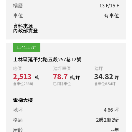
樓層
13 F/15 F
車位
有車位
資料來源
內政部實登
114年12月
士林區延平北路五段257巷12號
總價
建坪單價
建坪
2,513
78.7
34.82
萬
萬/坪
坪
含車位288萬
已扣除車位
含車位6.54坪
電梯大樓
地坪
4.66 坪
格局
2房2廳2衛
屋齡
--年