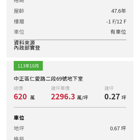
屋齡
47.6年
樓層
-1 F/12 F
車位
有車位
資料來源
內政部實登
113年10月
中正區仁愛路二段69號地下室
總價
建坪單價
建坪
620
2296.3
0.27
萬
萬/坪
坪
車位
地坪
0.67 坪
格局