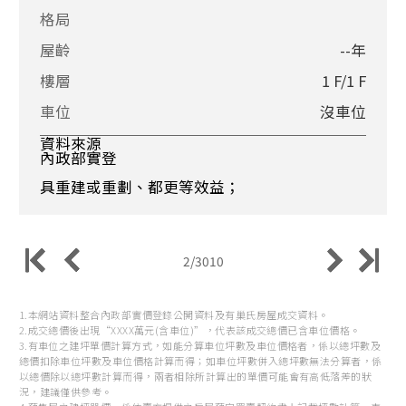
格局
屋齡
--年
樓層
1 F/1 F
車位
沒車位
資料來源
內政部實登
具重建或重劃、都更等效益；
2/3010
1.本網站資料整合內政部實價登錄公開資料及有巢氏房屋成交資料。
2.成交總價後出現“XXXX萬元(含車位)”，代表該成交總價已含車位價格。
3.有車位之建坪單價計算方式，如能分算車位坪數及車位價格者，係以總坪數及
總價扣除車位坪數及車位價格計算而得；如車位坪數併入總坪數無法分算者，係
以總價除以總坪數計算而得，兩者相除所計算出的單價可能會有高低落差的狀
況，建議僅供參考。