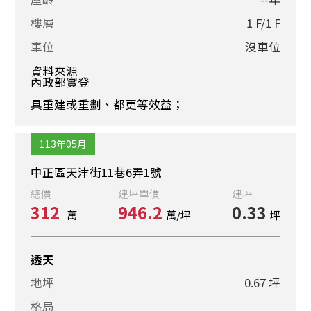
樓層
1 F/1 F
車位
沒車位
資料來源
內政部實登
具重建或重劃、都更等效益；
113年05月
中正區天津街11巷6弄1號
總價
建坪單價
建坪
312
946.2
0.33
萬
萬/坪
坪
透天
地坪
0.67 坪
格局