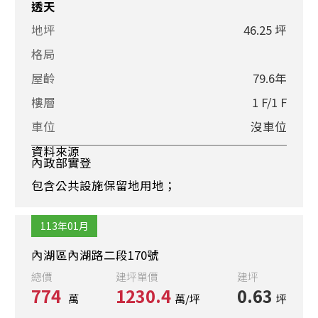
透天
地坪
46.25 坪
格局
屋齡
79.6年
樓層
1 F/1 F
車位
沒車位
資料來源
內政部實登
包含公共設施保留地用地；
113年01月
內湖區內湖路二段170號
總價
建坪單價
建坪
774
1230.4
0.63
萬
萬/坪
坪