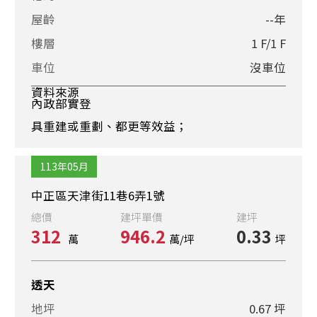
屋齡
--年
樓層
1 F/1 F
車位
沒車位
資料來源
內政部實登
具重建或重劃、都更等效益；
113年05月
中正區天津街11巷6弄1號
總價
建坪單價
建坪
312
946.2
0.33
萬
萬/坪
坪
透天
地坪
0.67 坪