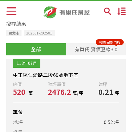
預設排序
搜尋結果
台北市
202301-202501
成交日期新→舊
揭露完整門牌
全部
有巢氏 實價登錄3.0
總價少→多
113年07月
總價多→少
中正區仁愛路二段69號地下室
總價
建坪單價
建坪
單價少→多
520
2476.2
0.21
萬
萬/坪
坪
單價多→少
車位
社區排
地坪
0.52 坪
格局