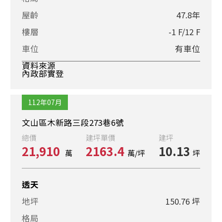
屋齡
47.8年
樓層
-1 F/12 F
車位
有車位
資料來源
內政部實登
112年07月
文山區木新路三段273巷6號
總價
建坪單價
建坪
21,910
2163.4
10.13
萬
萬/坪
坪
透天
地坪
150.76 坪
格局