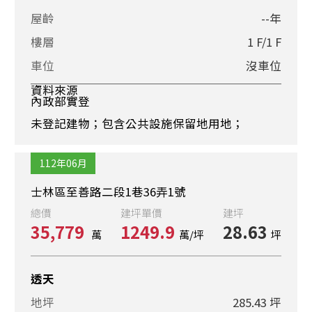
屋齡
--年
樓層
1 F/1 F
車位
沒車位
資料來源
內政部實登
未登記建物；包含公共設施保留地用地；
112年06月
士林區至善路二段1巷36弄1號
總價
建坪單價
建坪
35,779
1249.9
28.63
萬
萬/坪
坪
透天
地坪
285.43 坪