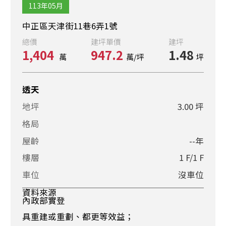
113年05月
中正區天津街11巷6弄1號
總價
建坪單價
建坪
1,404
947.2
1.48
萬
萬/坪
坪
透天
地坪
3.00 坪
格局
屋齡
--年
樓層
1 F/1 F
車位
沒車位
資料來源
內政部實登
具重建或重劃、都更等效益；