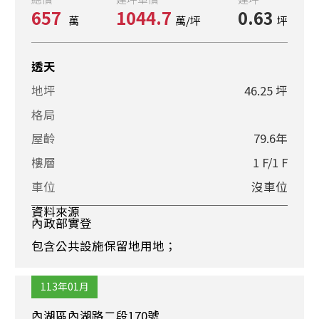
657
1044.7
0.63
萬
萬/坪
坪
透天
地坪
46.25 坪
格局
屋齡
79.6年
樓層
1 F/1 F
車位
沒車位
資料來源
內政部實登
包含公共設施保留地用地；
113年01月
內湖區內湖路二段170號