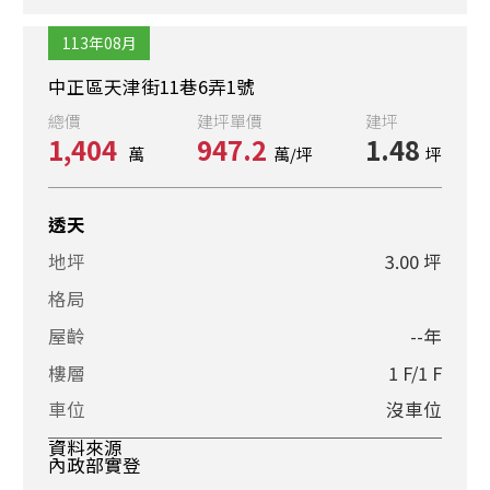
113年08月
中正區天津街11巷6弄1號
總價
建坪單價
建坪
1,404
947.2
1.48
萬
萬/坪
坪
透天
地坪
3.00 坪
格局
屋齡
--年
樓層
1 F/1 F
車位
沒車位
資料來源
內政部實登