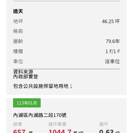
透天
地坪
46.25 坪
格局
屋齡
79.6年
樓層
1 F/1 F
車位
沒車位
資料來源
內政部實登
包含公共設施保留地用地；
113年01月
內湖區內湖路二段170號
總價
建坪單價
建坪
657
1044.7
0.63