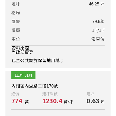
地坪
46.25 坪
格局
屋齡
79.6年
樓層
1 F/1 F
車位
沒車位
資料來源
內政部實登
包含公共設施保留地用地；
113年01月
內湖區內湖路二段170號
總價
建坪單價
建坪
774
1230.4
0.63
萬
萬/坪
坪