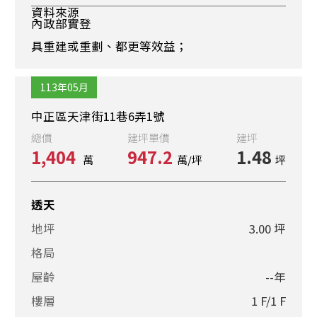
資料來源
內政部實登
具重建或重劃、都更等效益；
113年05月
中正區天津街11巷6弄1號
總價
建坪單價
建坪
1,404
947.2
1.48
萬
萬/坪
坪
透天
地坪
3.00 坪
格局
屋齡
--年
樓層
1 F/1 F