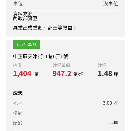
車位
沒車位
資料來源
內政部實登
具重建或重劃、都更等效益；
113年05月
中正區天津街11巷6弄1號
總價
建坪單價
建坪
1,404
947.2
1.48
萬
萬/坪
坪
透天
地坪
3.00 坪
格局
屋齡
--年