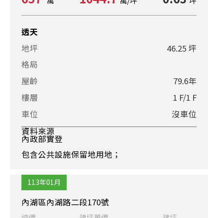
萬
萬/坪
坪
透天
地坪
46.25 坪
格局
屋齡
79.6年
樓層
1 F/1 F
車位
沒車位
資料來源
內政部實登
包含公共設施保留地用地；
113年01月
內湖區內湖路二段170號
總價
建坪單價
建坪