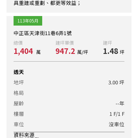
具重建或重劃、都更等效益；
113年05月
中正區天津街11巷6弄1號
總價
建坪單價
建坪
1,404
947.2
1.48
萬
萬/坪
坪
透天
地坪
3.00 坪
格局
屋齡
--年
樓層
1 F/1 F
車位
沒車位
資料來源