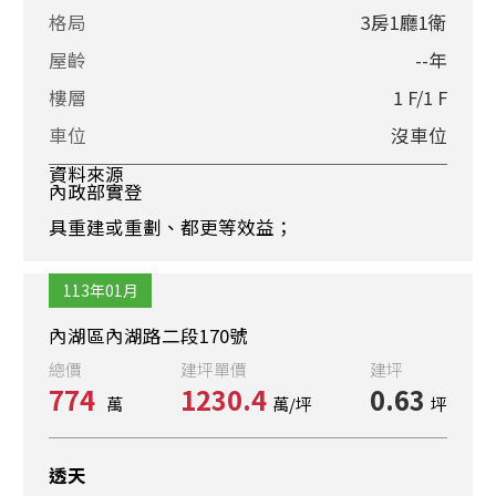
格局
3房1廳1衛
屋齡
--年
樓層
1 F/1 F
車位
沒車位
資料來源
內政部實登
具重建或重劃、都更等效益；
113年01月
內湖區內湖路二段170號
總價
建坪單價
建坪
774
1230.4
0.63
萬
萬/坪
坪
透天