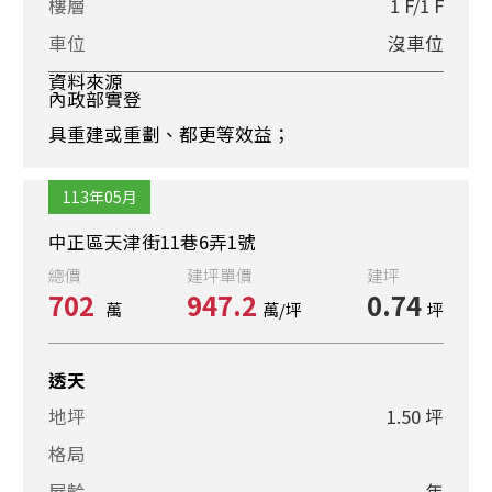
樓層
1 F/1 F
車位
沒車位
資料來源
內政部實登
具重建或重劃、都更等效益；
113年05月
中正區天津街11巷6弄1號
總價
建坪單價
建坪
702
947.2
0.74
萬
萬/坪
坪
透天
地坪
1.50 坪
格局
屋齡
--年