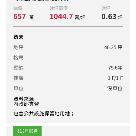
總價
建坪單價
建坪
657
1044.7
0.63
萬
萬/坪
坪
透天
地坪
46.25 坪
格局
屋齡
79.6年
樓層
1 F/1 F
車位
沒車位
資料來源
內政部實登
包含公共設施保留地用地；
113年05月