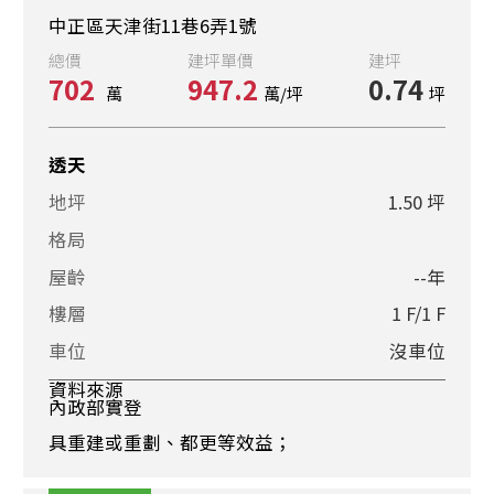
中正區天津街11巷6弄1號
總價
建坪單價
建坪
702
947.2
0.74
萬
萬/坪
坪
透天
地坪
1.50 坪
格局
屋齡
--年
樓層
1 F/1 F
車位
沒車位
資料來源
內政部實登
具重建或重劃、都更等效益；