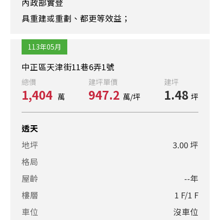
內政部實登
具重建或重劃、都更等效益；
113年05月
中正區天津街11巷6弄1號
總價
建坪單價
建坪
1,404
947.2
1.48
萬
萬/坪
坪
透天
地坪
3.00 坪
格局
屋齡
--年
樓層
1 F/1 F
車位
沒車位