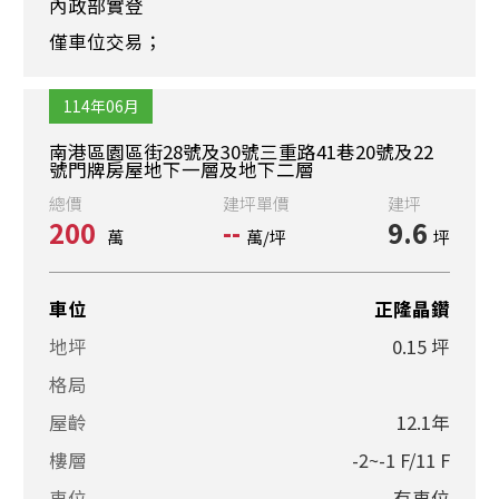
內政部實登
僅車位交易；
114年06月
南港區園區街28號及30號三重路41巷20號及22
號門牌房屋地下一層及地下二層
總價
建坪單價
建坪
200
--
9.6
萬
萬/坪
坪
車位
正隆晶鑽
地坪
0.15 坪
格局
屋齡
12.1年
樓層
-2~-1 F/11 F
車位
有車位