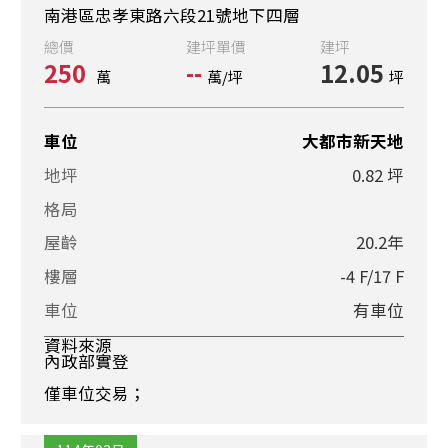
南港區忠孝東路六段21號地下四層
總價
建坪單價
建坪
250
--
12.05
萬
萬/坪
坪
車位
大都市新天地
地坪
0.82 坪
格局
屋齡
20.2年
樓層
-4 F/17 F
車位
有車位
資料來源
內政部實登
僅車位交易；