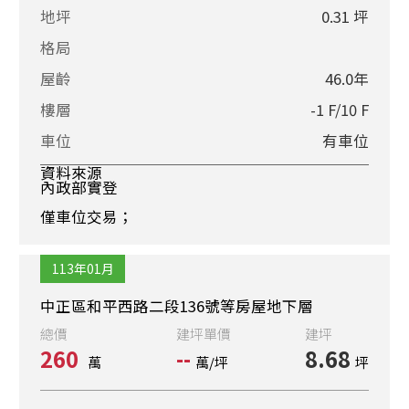
地坪
0.31 坪
格局
屋齡
46.0年
樓層
-1 F/10 F
車位
有車位
資料來源
內政部實登
僅車位交易；
113年01月
中正區和平西路二段136號等房屋地下層
總價
建坪單價
建坪
260
--
8.68
萬
萬/坪
坪