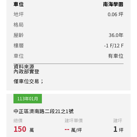
車位
南海學園
地坪
0.06 坪
格局
屋齡
36.0年
樓層
-1 F/12 F
車位
有車位
資料來源
內政部實登
僅車位交易；
113年01月
中正區濟南路二段21之1號
總價
建坪單價
建坪
150
--
1
萬
萬/坪
坪