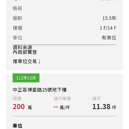
格局
屋齡
15.5年
樓層
1 F/14 F
車位
有車位
資料來源
內政部實登
僅車位交易；
112年12月
中正區博愛路25號地下樓
總價
建坪單價
建坪
200
--
11.38
萬
萬/坪
坪
車位