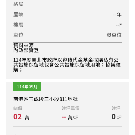
格局
屋齡
--年
樓層
--F
車位
沒車位
資料來源
內政部實登
114年度臺北市政府以容積代金基金採購私有公
共設施保留地包含公共設施保留地用地；協議價
購；
114年09月
南港區玉成段三小段811地號
總價
建坪單價
建坪
02
--
0
萬
萬/坪
坪