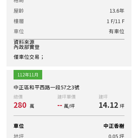
屋齡
13.6年
樓層
1 F/11 F
車位
有車位
資料來源
內政部實登
僅車位交易；
112年11月
中正區和平西路一段57之3號
總價
建坪單價
建坪
280
--
14.12
萬
萬/坪
坪
車位
中正香榭
地坪
0.05 坪