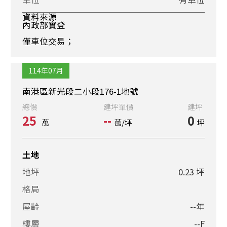
資料來源
內政部實登
僅車位交易；
114年07月
南港區新光段二小段176-1地號
總價
建坪單價
建坪
25
--
0
萬
萬/坪
坪
土地
地坪
0.23 坪
格局
屋齡
--年
樓層
--F