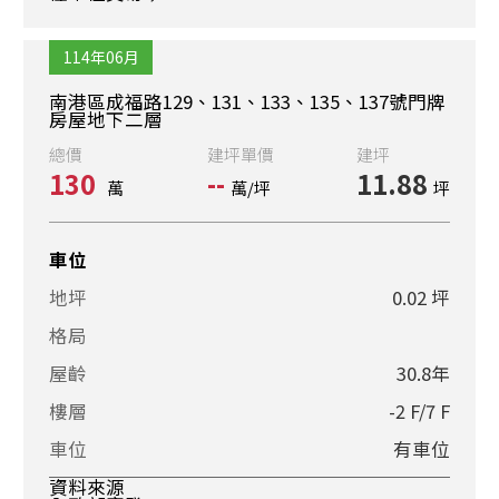
114年06月
南港區成福路129、131、133、135、137號門牌
房屋地下二層
總價
建坪單價
建坪
130
--
11.88
萬
萬/坪
坪
車位
地坪
0.02 坪
格局
屋齡
30.8年
樓層
-2 F/7 F
車位
有車位
資料來源