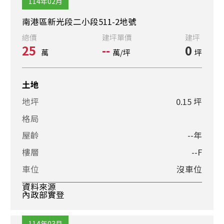
114年02月
南港區新光段二小段511-2地號
總價
建坪單價
建坪
25
--
0
萬
萬/坪
坪
土地
地坪
0.15 坪
格局
屋齡
--年
樓層
--F
車位
沒車位
資料來源
內政部實登
114年03月