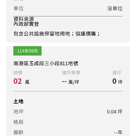
車位
沒車位
資料來源
內政部實登
包含公共設施保留地用地；協議價購；
114年09月
南港區玉成段三小段811地號
總價
建坪單價
建坪
02
--
0
萬
萬/坪
坪
土地
地坪
0.04 坪
格局
屋齡
--年