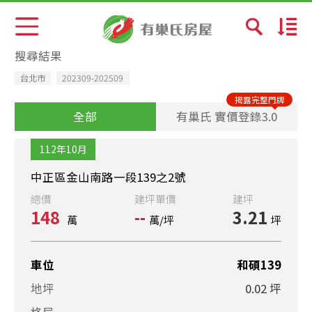
預設排序
搜尋結果
台北市
202309-202509
成交日期新→舊
揭露完整門牌
全部
有巢氏 實價登錄3.0
總價少→多
112年10月
總價多→少
中正區金山南路一段139之2號
總價
建坪單價
建坪
單價少→多
148
--
3.21
萬
萬/坪
坪
單價多→少
車位
和碩139
社區排
地坪
0.02 坪
格局