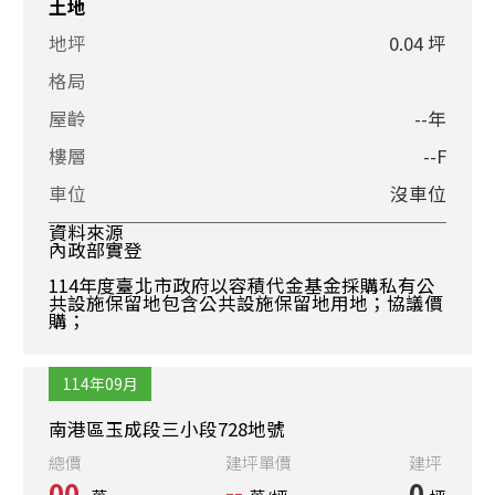
土地
地坪
0.04 坪
格局
屋齡
--年
樓層
--F
車位
沒車位
資料來源
內政部實登
114年度臺北市政府以容積代金基金採購私有公
共設施保留地包含公共設施保留地用地；協議價
購；
114年09月
南港區玉成段三小段728地號
總價
建坪單價
建坪
00
--
0