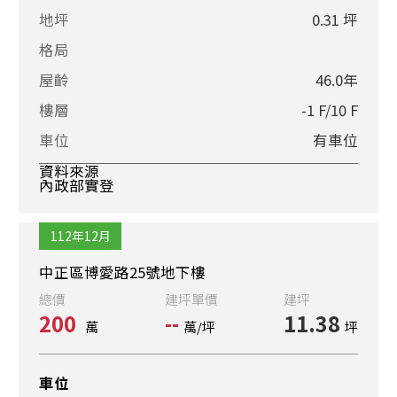
地坪
0.31 坪
格局
屋齡
46.0年
樓層
-1 F/10 F
車位
有車位
資料來源
內政部實登
112年12月
中正區博愛路25號地下樓
總價
建坪單價
建坪
200
--
11.38
萬
萬/坪
坪
車位