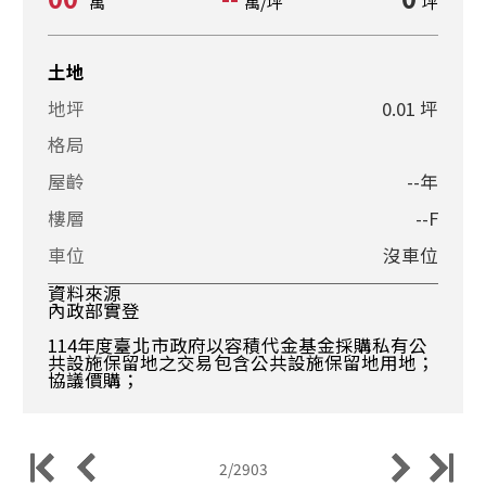
萬
萬/坪
坪
土地
地坪
0.01 坪
格局
屋齡
--年
樓層
--F
車位
沒車位
資料來源
內政部實登
114年度臺北市政府以容積代金基金採購私有公
共設施保留地之交易包含公共設施保留地用地；
協議價購；
2/2903