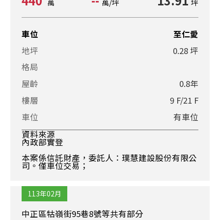
440
--
13.91
萬
萬/坪
坪
車位
至仁愛
地坪
0.28 坪
格局
屋齡
0.8年
樓層
9 F/21 F
車位
有車位
資料來源
內政部實登
本案係信託財產，委託人：璞慧建設股份有限公
司。僅車位交易；
113年02月
中正區牯嶺街95巷8號等共有部分