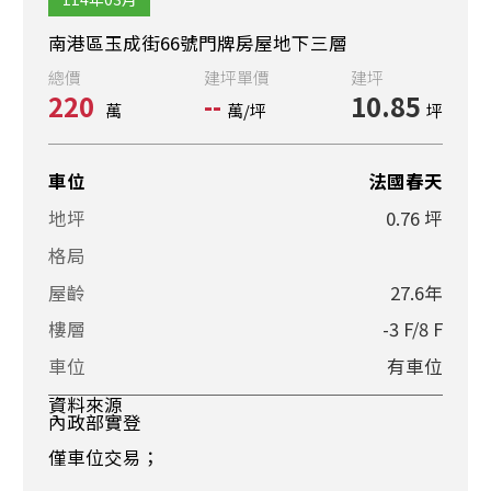
南港區玉成街66號門牌房屋地下三層
總價
建坪單價
建坪
220
--
10.85
萬
萬/坪
坪
車位
法國春天
地坪
0.76 坪
格局
屋齡
27.6年
樓層
-3 F/8 F
車位
有車位
資料來源
內政部實登
僅車位交易；