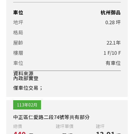
車位
杭州御品
地坪
0.28 坪
格局
屋齡
22.1年
樓層
1 F/10 F
車位
有車位
資料來源
內政部實登
僅車位交易；
113年02月
中正區仁愛路二段74號等共有部分
總價
建坪單價
建坪