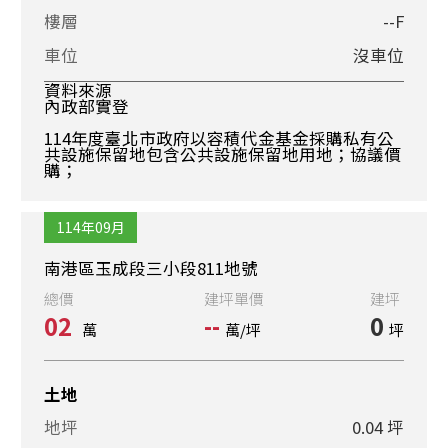
樓層
--F
車位
沒車位
資料來源
內政部實登
114年度臺北市政府以容積代金基金採購私有公
共設施保留地包含公共設施保留地用地；協議價
購；
114年09月
南港區玉成段三小段811地號
總價
建坪單價
建坪
02
--
0
萬
萬/坪
坪
土地
地坪
0.04 坪