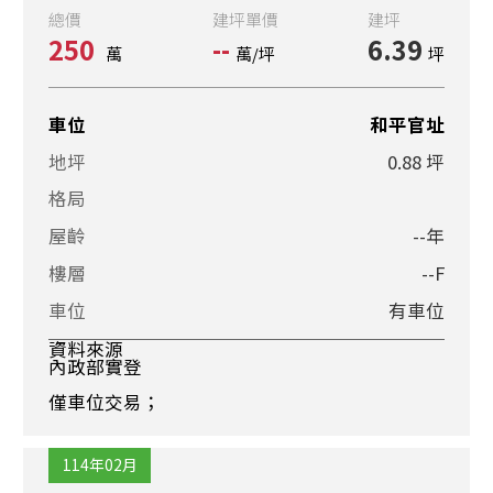
總價
建坪單價
建坪
250
--
6.39
萬
萬/坪
坪
車位
和平官址
地坪
0.88 坪
格局
屋齡
--年
樓層
--F
車位
有車位
資料來源
內政部實登
僅車位交易；
114年02月