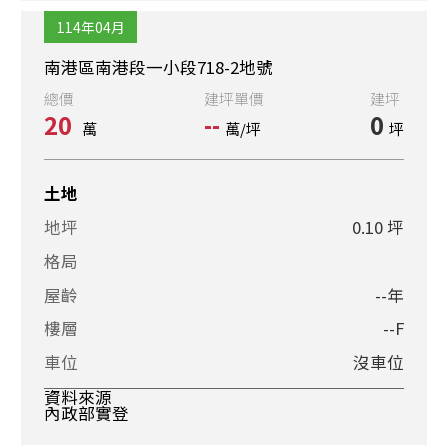
114年04月
南港區南港段一小段718-2地號
總價
建坪單價
建坪
20
--
0
萬
萬/坪
坪
土地
地坪
0.10 坪
格局
屋齡
--年
樓層
--F
車位
沒車位
資料來源
內政部實登