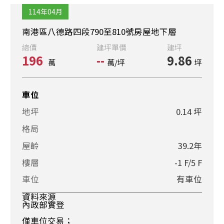
114年04月
南港區八德路四段790至810號房屋地下層
總價
建坪單價
建坪
196
--
9.86
萬
萬/坪
坪
車位
地坪
0.14 坪
格局
屋齡
39.2年
樓層
-1 F/5 F
車位
有車位
資料來源
內政部實登
僅車位交易；