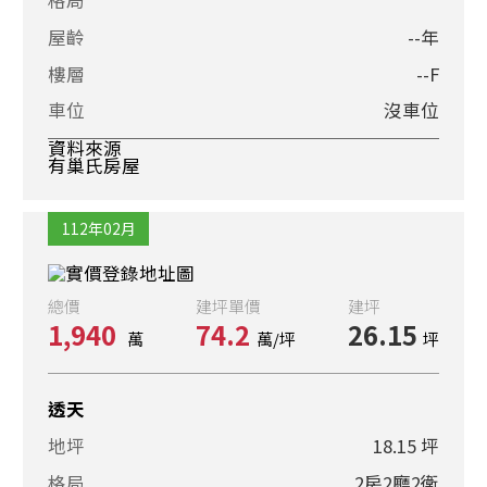
屋齡
--年
樓層
--F
車位
沒車位
資料來源
有巢氏房屋
112年02月
總價
建坪單價
建坪
1,940
74.2
26.15
萬
萬/坪
坪
透天
地坪
18.15 坪
格局
2房2廳2衛