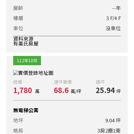
屋齡
--年
樓層
3 F/4 F
車位
沒車位
資料來源
有巢氏房屋
112年10月
總價
建坪單價
建坪
1,780
68.6
25.94
萬
萬/坪
坪
無電梯公寓
地坪
9.04 坪
格局
3房2廳1衛