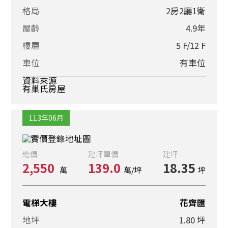
格局
2房2廳1衛
屋齡
4.9年
樓層
5 F/12 F
車位
有車位
資料來源
有巢氏房屋
113年06月
總價
建坪單價
建坪
2,550
139.0
18.35
萬
萬/坪
坪
電梯大樓
花齊匯
地坪
1.80 坪