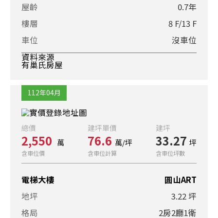
屋齡
0.7年
樓層
8 F/13 F
車位
沒車位
資料來源
有巢氏房屋
112年04月
總價
建坪單價
建坪
2,550
76.6
33.27
萬
萬/坪
坪
含車位價
含車位計算
含車位坪數
電梯大樓
圓山ART
地坪
3.22 坪
格局
2房2廳1衛