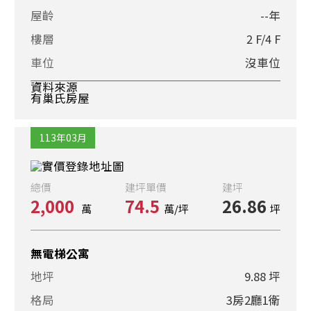
屋齡
--年
樓層
2 F/4 F
車位
沒車位
資料來源
有巢氏房屋
113年03月
總價
建坪單價
建坪
2,000
74.5
26.86
萬
萬/坪
坪
無電梯公寓
地坪
9.88 坪
格局
3房2廳1衛