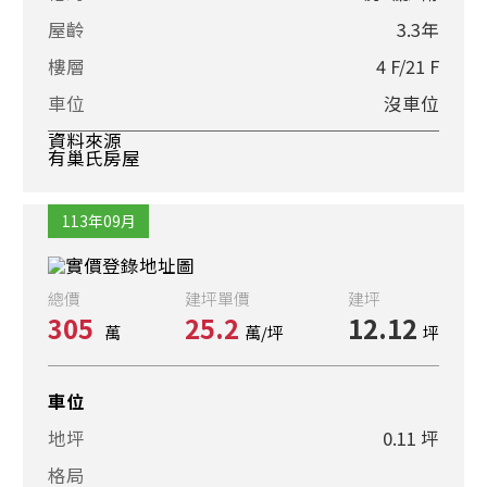
屋齡
3.3年
樓層
4 F/21 F
車位
沒車位
資料來源
有巢氏房屋
113年09月
總價
建坪單價
建坪
305
25.2
12.12
萬
萬/坪
坪
車位
地坪
0.11 坪
格局