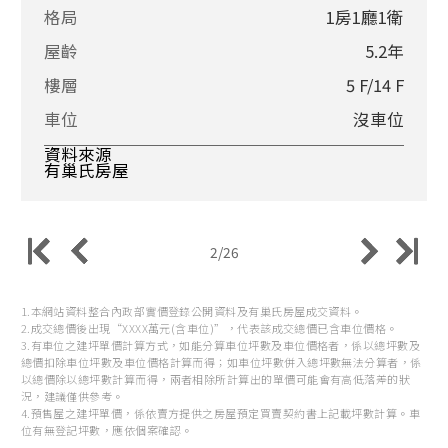
格局
1房1廳1衛
屋齡
5.2年
樓層
5 F/14 F
車位
沒車位
資料來源
有巢氏房屋
2/26
1.本網站資料整合內政部實價登錄公開資料及有巢氏房屋成交資料。
2.成交總價後出現“XXXX萬元(含車位)”，代表該成交總價已含車位價格。
3.有車位之建坪單價計算方式，如能分算車位坪數及車位價格者，係以總坪數及
總價扣除車位坪數及車位價格計算而得；如車位坪數併入總坪數無法分算者，係
以總價除以總坪數計算而得，兩者相除所計算出的單價可能會有高低落差的狀
況，建議僅供參考。
4.預售屋之建坪單價，係依賣方提供之房屋預定買賣契約書上記載坪數計算。車
位有無登記坪數，應依個案確認。