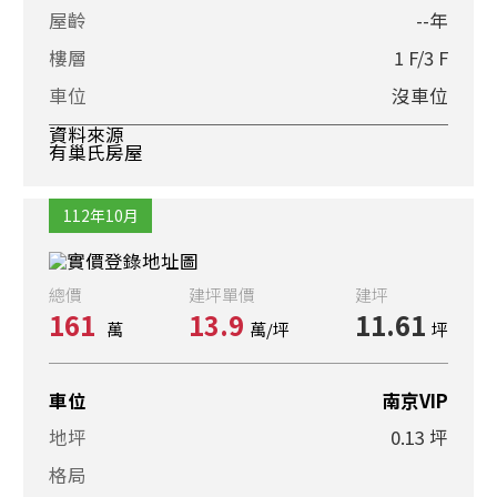
屋齡
--年
樓層
1 F/3 F
車位
沒車位
資料來源
有巢氏房屋
112年10月
總價
建坪單價
建坪
161
13.9
11.61
萬
萬/坪
坪
車位
南京VIP
地坪
0.13 坪
格局