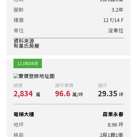
屋齡
3.2年
樓層
12 F/14 F
車位
沒車位
資料來源
有巢氏房屋
113年04月
總價
建坪單價
建坪
2,834
96.6
29.35
萬
萬/坪
坪
電梯大樓
森業永春
地坪
8.96 坪
格局
2房1廳1衛