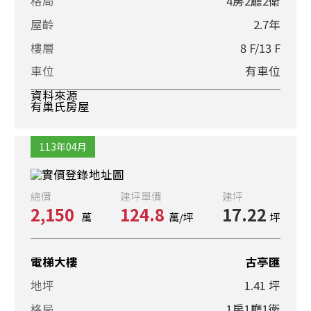
格局
4房2廳2衛
屋齡
2.7年
樓層
8 F/13 F
車位
有車位
資料來源
有巢氏房屋
113年04月
總價
建坪單價
建坪
2,150
124.8
17.22
萬
萬/坪
坪
電梯大樓
古亭匯
地坪
1.41 坪
格局
1房1廳1衛