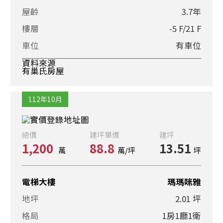
屋齡
3.7年
樓層
-5 F/21 F
車位
有車位
資料來源
有巢氏房屋
112年10月
總價
建坪單價
建坪
1,200
88.8
13.51
萬
萬/坪
坪
電梯大樓
瑪瑪咪雅
地坪
2.01 坪
格局
1房1廳1衛