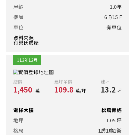
屋齡
1.0年
樓層
6 F/15 F
車位
有車位
資料來源
有巢氏房屋
113年12月
總價
建坪單價
建坪
1,450
109.8
13.2
萬
萬/坪
坪
電梯大樓
松蔦青語
地坪
1.05 坪
格局
1房1廳1衛