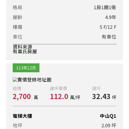
格局
1房1廳1衛
屋齡
4.9年
樓層
5 F/12 F
車位
有車位
資料來源
有巢氏房屋
113年12月
總價
建坪單價
建坪
2,700
112.0
32.43
萬
萬/坪
坪
電梯大樓
中山Q1
地坪
2.09 坪