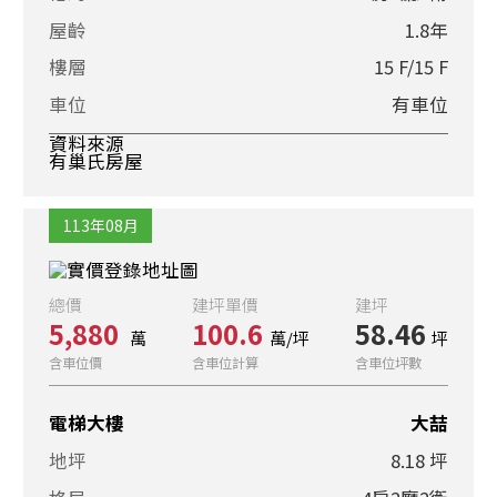
屋齡
1.8年
樓層
15 F/15 F
車位
有車位
資料來源
有巢氏房屋
113年08月
總價
建坪單價
建坪
5,880
100.6
58.46
萬
萬/坪
坪
含車位價
含車位計算
含車位坪數
電梯大樓
大喆
地坪
8.18 坪