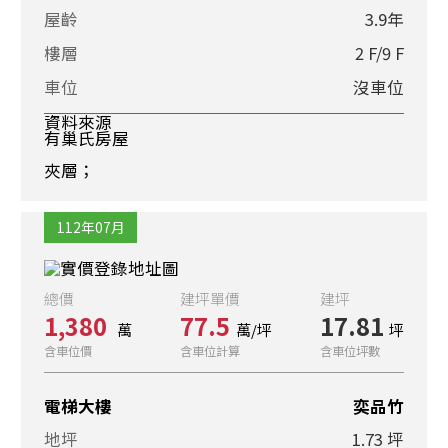
屋齡
3.9年
樓層
2 F/9 F
車位
沒車位
資料來源
有巢氏房屋
夾層；
112年07月
總價
建坪單價
建坪
1,380
77.5
17.81
萬
萬/坪
坪
含車位價
含車位計算
含車位坪數
電梯大樓
奕品竹
地坪
1.73 坪