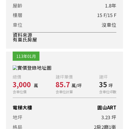
屋齡
1.8年
樓層
15 F/15 F
車位
沒車位
資料來源
有巢氏房屋
113年01月
總價
建坪單價
建坪
3,000
85.7
35
萬
萬/坪
坪
含車位價
含車位計算
含車位坪數
電梯大樓
圓山ART
地坪
3.23 坪
格局
2房2廳1衛