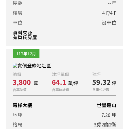
屋齡
--年
樓層
4 F/4 F
車位
沒車位
資料來源
有巢氏房屋
112年12月
總價
建坪單價
建坪
3,800
64.1
59.32
萬
萬/坪
坪
含車位價
含車位計算
含車位坪數
電梯大樓
世豐是山
地坪
7.26 坪
格局
3房2廳2衛