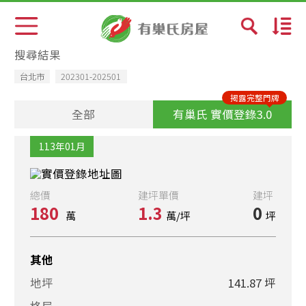
預設排序
搜尋結果
台北市
202301-202501
成交日期新→舊
揭露完整門牌
全部
有巢氏 實價登錄3.0
總價少→多
113年01月
總價多→少
總價
建坪單價
建坪
單價少→多
180
1.3
0
萬
萬/坪
坪
單價多→少
其他
社區排
地坪
141.87 坪
格局