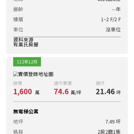
屋齡
--年
樓層
1~2 F/2 F
車位
沒車位
資料來源
有巢氏房屋
112年12月
總價
建坪單價
建坪
1,600
74.6
21.46
萬
萬/坪
坪
無電梯公寓
地坪
7.49 坪
格局
2房2廳1衛