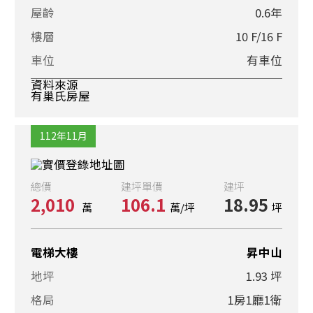
屋齡
0.6年
樓層
10 F/16 F
車位
有車位
資料來源
有巢氏房屋
112年11月
總價
建坪單價
建坪
2,010
106.1
18.95
萬
萬/坪
坪
電梯大樓
昇中山
地坪
1.93 坪
格局
1房1廳1衛