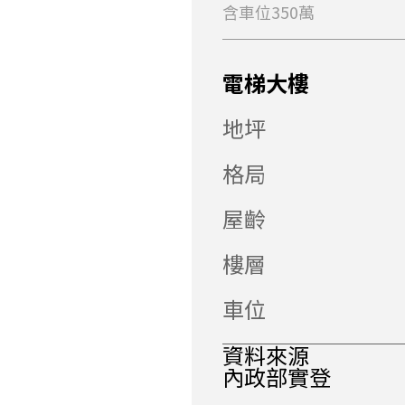
含車位350萬
電梯大樓
地坪
格局
屋齡
樓層
車位
資料來源
內政部實登