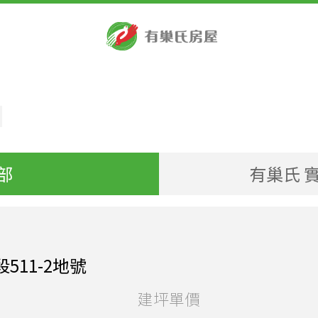
部
有巢氏 實
511-2地號
建坪單價