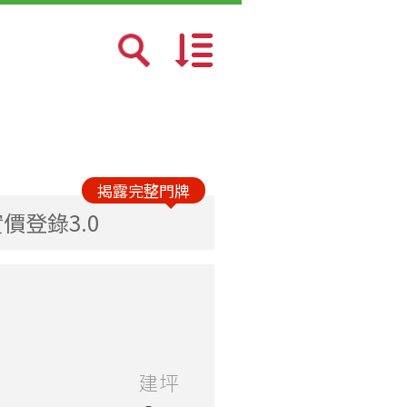
預設排序
成交日期新→舊
揭露完整門牌
價登錄3.0
總價少→多
總價多→少
單價少→多
建坪