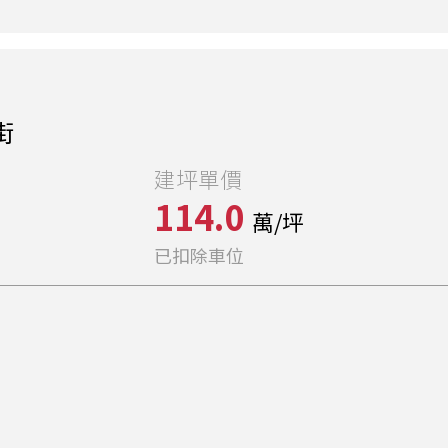
街
建坪單價
114.0
萬/坪
已扣除車位