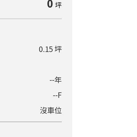
0
坪
單價多→少
社區排
0.15 坪
--年
--F
沒車位