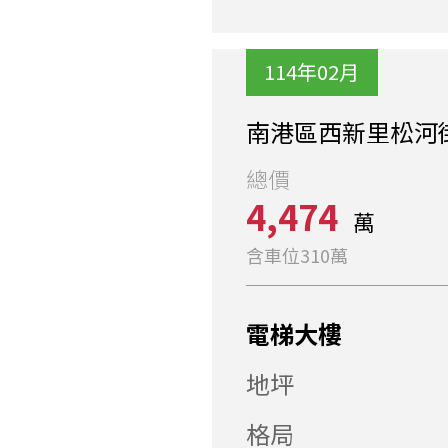
114年02月
南港區西新里松河
總價
4,474
萬
含車位310萬
電梯大樓
地坪
格局