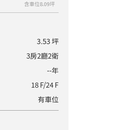
含車位8.09坪
3.53 坪
3房2廳2衛
--年
18 F/24 F
有車位