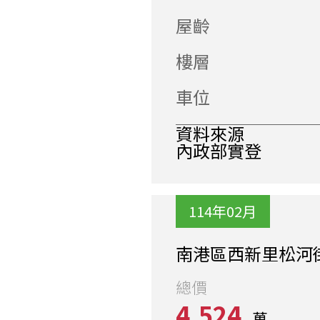
屋齡
樓層
車位
資料來源
內政部實登
114年02月
南港區西新里松河
總價
4,524
萬