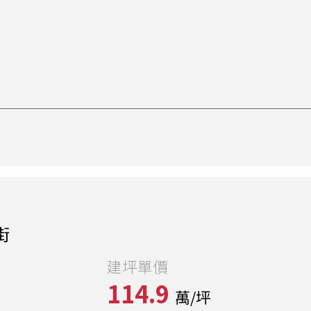
街
建坪單價
114.9
萬/坪