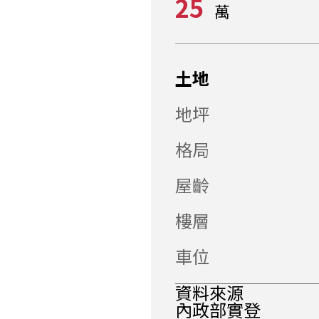
25
萬
土地
地坪
格局
屋齡
樓層
車位
資料來源
內政部實登