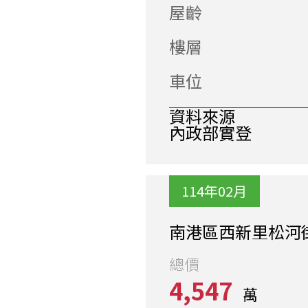
屋齡
樓層
車位
資料來源
內政部實登
114年02月
南港區西新里松河
總價
4,547
萬