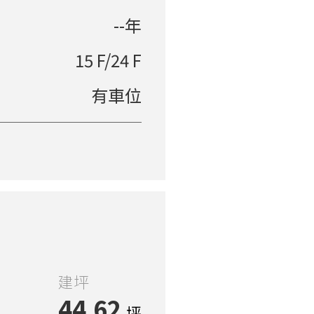
--年
15 F/24 F
有車位
建坪
44.62
坪