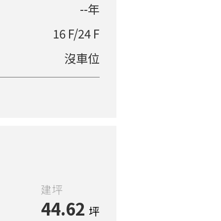
--年
16 F/24 F
沒車位
建坪
44.62
坪