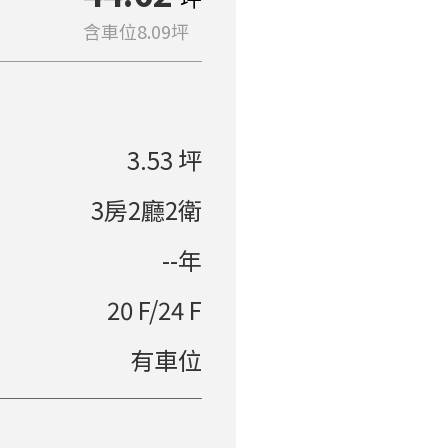
含車位8.09坪
3.53 坪
3房2廳2衛
--年
20 F/24 F
有車位