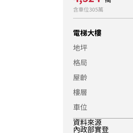
含車位305萬
電梯大樓
地坪
格局
屋齡
樓層
車位
資料來源
內政部實登