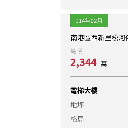
114年02月
南港區西新里松河
總價
2,344
萬
電梯大樓
地坪
格局