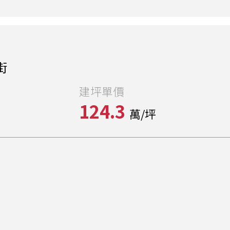
街
建坪單價
124.3
萬/坪