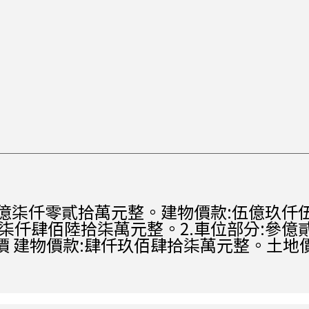
玖億柒仟零貳拾萬元整。建物價款:伍億玖仟
柒仟肆佰陸拾柒萬元整。2.車位部分:參億
價 建物價款:肆仟玖佰肆拾柒萬元整。土地