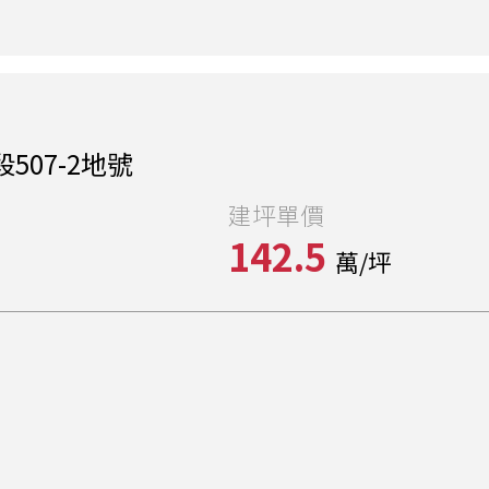
507-2地號
建坪單價
142.5
萬/坪