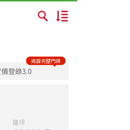
預設排序
成交日期新→舊
揭露完整門牌
價登錄3.0
總價少→多
總價多→少
單價少→多
建坪