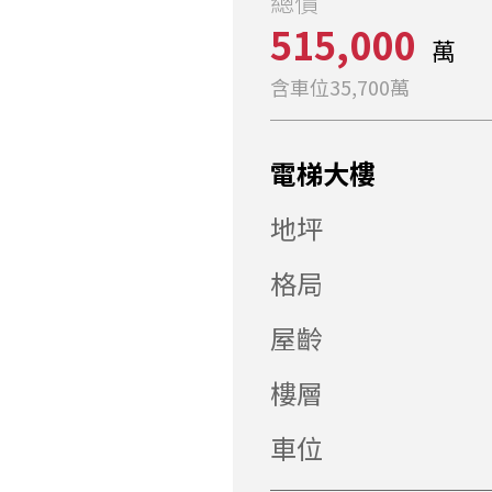
總價
515,000
萬
含車位35,700萬
電梯大樓
地坪
格局
屋齡
樓層
車位