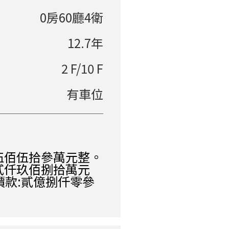
0房60廳4衛
12.7年
2 F/10 F
有車位
伍佰伍拾參萬元整。
貳仟玖佰捌拾萬元
價款:貳億捌仟零參