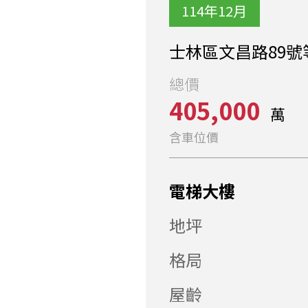
114年12月
士林區文昌路89號
總價
405,000
萬
含車位價
電梯大樓
地坪
格局
屋齡