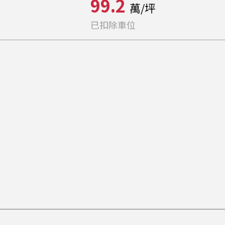
99.2
萬/坪
已扣除車位