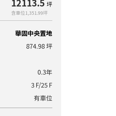
12113.5
坪
單價多→少
含車位1,351.99坪
社區排
華固中央置地
874.98 坪
0.3年
3 F/25 F
有車位