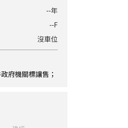
--年
--F
沒車位
件政府機關標讓售；