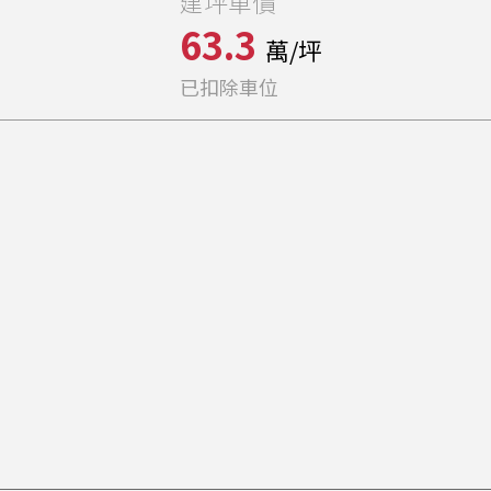
建坪單價
63.3
萬/坪
已扣除車位