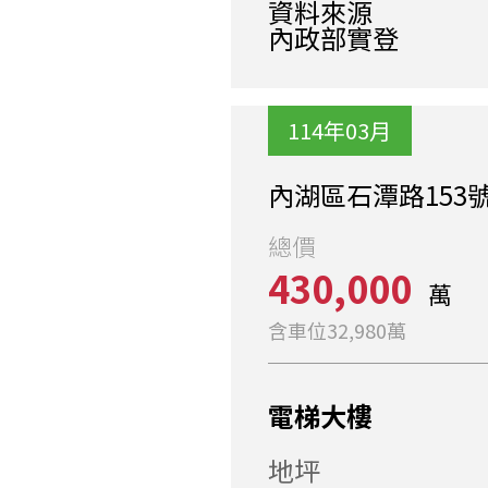
資料來源
內政部實登
114年03月
內湖區石潭路153
總價
430,000
萬
含車位32,980萬
電梯大樓
地坪