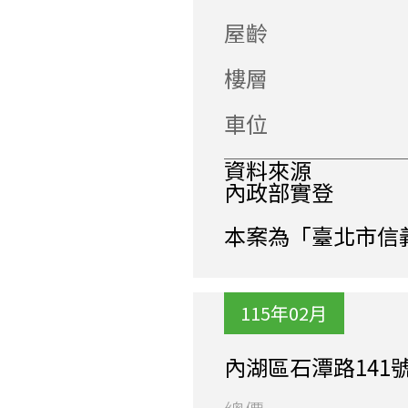
屋齡
樓層
車位
資料來源
內政部實登
本案為「臺北市信
115年02月
內湖區石潭路141