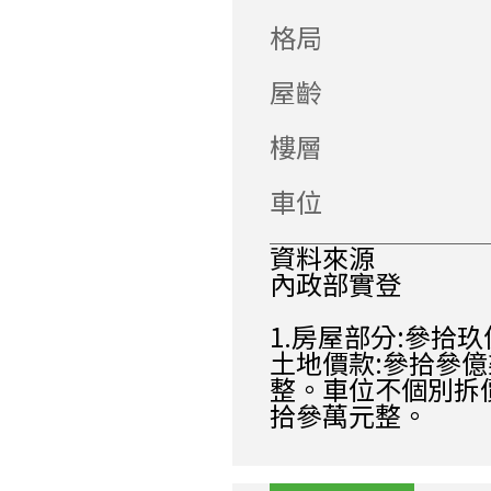
格局
屋齡
樓層
車位
資料來源
內政部實登
1.房屋部分:參拾
土地價款:參拾參億
整。車位不個別拆
拾參萬元整。