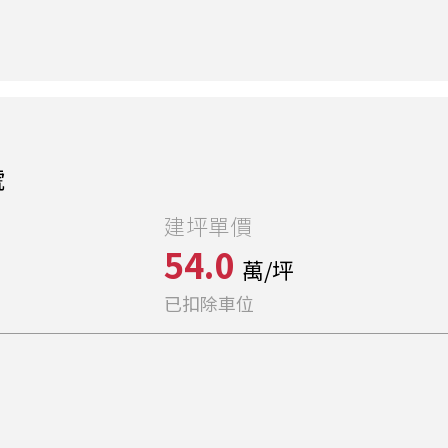
號
建坪單價
54.0
萬/坪
已扣除車位