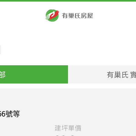
部
有巢氏 實
66號等
建坪單價