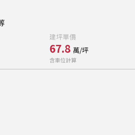
等
建坪單價
67.8
萬/坪
含車位計算