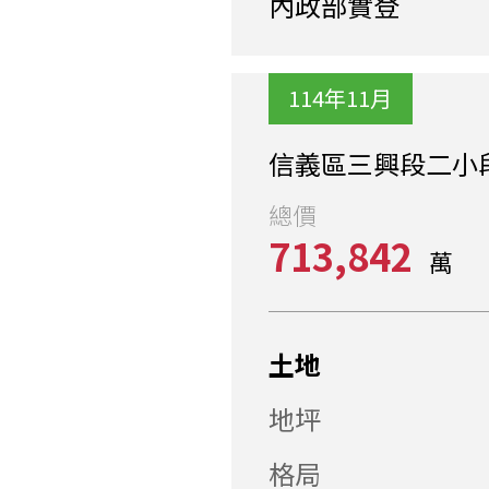
內政部實登
114年11月
信義區三興段二小段
總價
713,842
萬
土地
地坪
格局