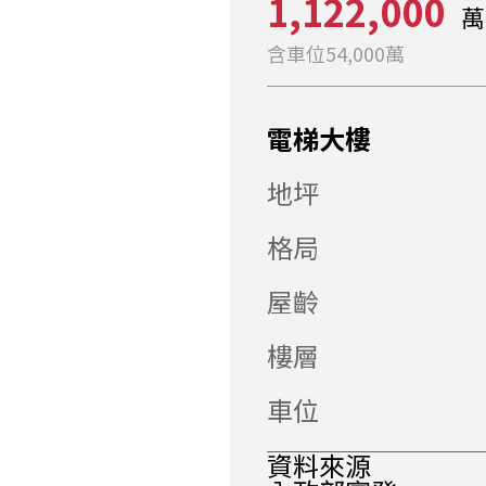
1,122,000
萬
含車位54,000萬
電梯大樓
地坪
格局
屋齡
樓層
車位
資料來源